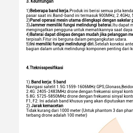
3. Keuntungan
1)
Beberapa band kerja.
Produk ini berisi semua pita kend
pasar saat ini.Band-band ini termasuk 900MHz, 2.4GHz,
2)
Panel operasi mesin utama dilengkapi dengan sakelar p
3)
Jammer memiliki fungsi melindungi baterai.
Itu dapat 
mengingatkan pengguna untuk mematikannya saat daya 
4)
Baterai dapat dilepas dengan mudah jika pelanggan 
terpisah.Fitur ini berguna dalam pengangkutan udara.
5)
Ini memiliki fungsi melindungi diri.
Setelah koneksi ant
bagian dalam untuk melindungi komponen penting dari k
4.T
teknis
spesifikasi
1).
Band kerja: 5 band
Navigasi satelit 1.5G:1559-1606MHz GPS,Glonass,Beido
2.4G: 2405-2483MHz drone dengan frekuensi sinyal kontr
5.8G: 5725-5850MHz drone dengan frekuensi sinyal kontr
F1, F2: Ini adalah band khusus yang akan diputuskan me
2).
Jarak kemacetan
Tidak kurang dari 1000 meter (Untuk phantom 3 dan phant
terbang drone adalah 100 meter)