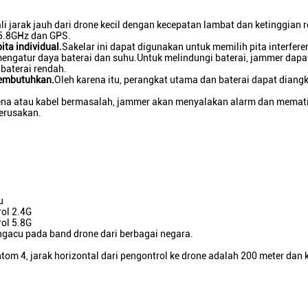
ali jarak jauh dari drone kecil dengan kecepatan lambat dan ketinggian 
 5.8GHz dan GPS.
ita individual.
Sakelar ini dapat digunakan untuk memilih pita interfere
mengatur daya baterai dan suhu.Untuk melindungi baterai, jammer dapa
baterai rendah.
membutuhkan.
Oleh karena itu, perangkat utama dan baterai dapat diang
ena atau kabel bermasalah, jammer akan menyalakan alarm dan memati
erusakan.
u
ol 2.4G
ol 5.8G
ngacu pada band drone dari berbagai negara.
om 4, jarak horizontal dari pengontrol ke drone adalah 200 meter dan 