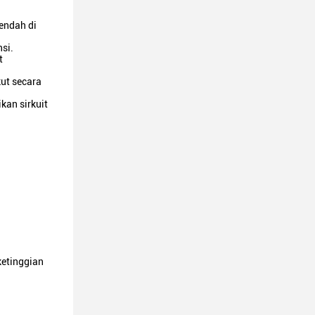
rendah di
nsi.
t
kut secara
kan sirkuit
ketinggian