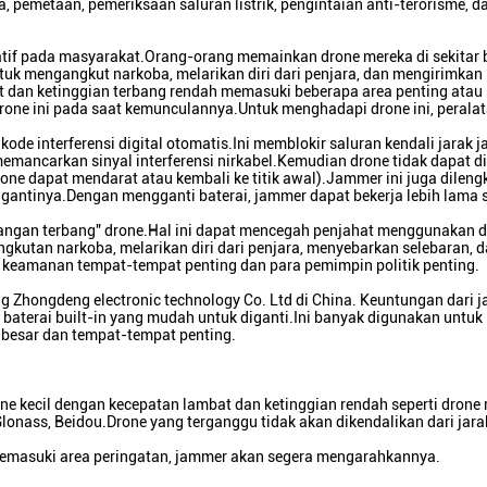
a, pemetaan, pemeriksaan saluran listrik, pengintaian anti-terorisme, d
atif pada masyarakat.Orang-orang memainkan drone mereka di sekitar
k mengangkut narkoba, melarikan diri dari penjara, dan mengirimkan
dan ketinggian terbang rendah memasuki beberapa area penting atau s
one ini pada saat kemunculannya.Untuk menghadapi drone ini, peralat
e interferensi digital otomatis.Ini memblokir saluran kendali jarak 
emancarkan sinyal interferensi nirkabel.Kemudian drone tidak dapat d
Drone dapat mendarat atau kembali ke titik awal).Jammer ini juga dilen
antinya.Dengan mengganti baterai, jammer dapat bekerja lebih lama
angan terbang" drone.Hal ini dapat mencegah penjahat menggunakan d
ngkutan narkoba, melarikan diri dari penjara, menyebarkan selebaran, 
i keamanan tempat-tempat penting dan para pemimpin politik penting.
g Zhongdeng electronic technology Co. Ltd di China. Keuntungan dari j
baterai built-in yang mudah untuk diganti.Ini banyak digunakan untuk
 besar dan tempat-tempat penting.
rone kecil dengan kecepatan lambat dan ketinggian rendah seperti drone
Glonass, Beidou.Drone yang terganggu tidak akan dikendalikan dari jara
 memasuki area peringatan, jammer akan segera mengarahkannya.