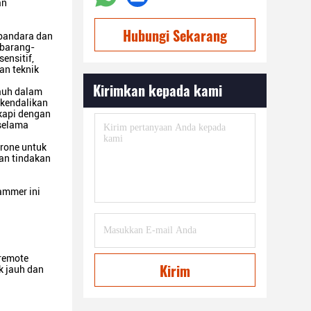
an
Hubungi Sekarang
 bandara dan
 barang-
ensitif,
an teknik
Kirimkan kepada kami
jauh dalam
ikendalikan
gkapi dengan
 selama
rone untuk
dan tindakan
ammer ini
 remote
Kirim
k jauh dan