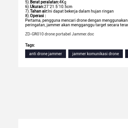
5).
Berat peralatan:
4Kg
6).
Ukuran
:
27´21.5´10.5cm
7).
Tahan air:
Ini dapat bekerja dalam hujan ringan
8).
Operasi :
Pertama, pengguna mencari drone dengan menggunakan tel
peringatan, jammer akan mengganggu target secara terara
ZD-GR010 drone portabel Jammer.doc
Tags:
anti drone jammer
jammer komunikasi drone