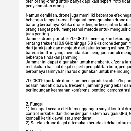
oleh orang-orang untuk banyak aplikasi seperti foto udar
penyelamatan orang.
Namun demikian, drone juga memiliki beberapa efek neg
beberapa tempat ramai.Penjahat menggunakan drone untu
barang berbahaya.Ketika drone dengan kecepatan lambat 
orang sangat perlu mengetahui metode untuk mengusir dr
juga penting.
Jammer drone portabel ZD-GR010 menerapkan teknologi kod
rentang frekuensi 0,9 GHz hingga 5,8 GHz
drone dengan m
dari jarak jauh dan menjauh dari jalur terbang aslinya.(
baterai built-in yang memudahkan pengguna untuk mengg
beberapa tindakan jamming.
Jammer ini dapat digunakan untuk membentuk "zona lar
melakukan hal-hal ilegal seperti pengaktifan bom, penga
berbahaya lainnya.Ini harus digunakan untuk melindung
ZD-GR010 portable drone jammer diproduksi oleh Zhejian
adalah mudah dibawa, frekuensi jamming yang lebar dan 
perlindungan keamanan konferensi penting, demonstrasi
2. Fungsi
1).Ini dapat secara efektif mengganggu sinyal kontrol d
control nirkabel dan drone dengan sistem navigasi GPS, 
kembali ke titik awal atau mendarat.
2).Setelah drone ilegal ditemukan berada di dekat atau