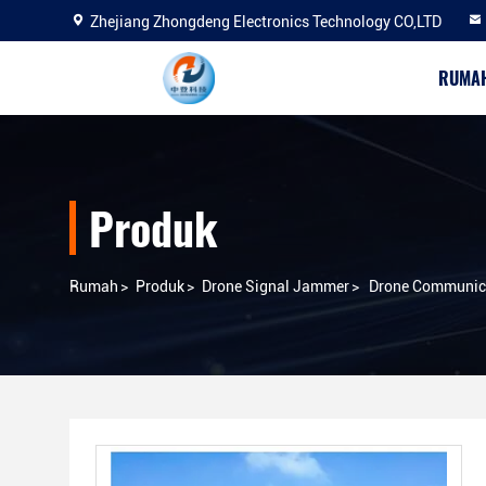
Zhejiang Zhongdeng Electronics Technology CO,LTD
RUMA
Produk
Rumah
>
Produk
>
Drone Signal Jammer
>
Drone Communica