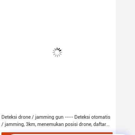
Deteksi drone / jamming gun ---- Deteksi otomatis
GPS
/ jamming, 3km, menemukan posisi drone, daftar
Jam
putih, membela terhadap serangan boob UAV,