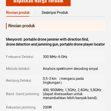
Dapatkan Harga Terbaik
Rincian produk
Deskripsi Produk
Rincian produk
Menyoroti:
portable drone jammer with direction find
,
drone detection and jamming gun
,
portable drone player locator
Frekuensi Deteksi:
300 MHz-6 GHz
Metode deteksi:
Analisis spektrum+ decoding sinyal
0,5-3 km （mengacu pada
Rentang Deteksi:
lingkungan）
400, 900MHz, 1,5GHz, 2,4GHz, 5,8GHz
Band -band jamming:
(dapat disesuaikan untuk
menambahkan lebih banyak band);
Kekuatan jamming:
200W