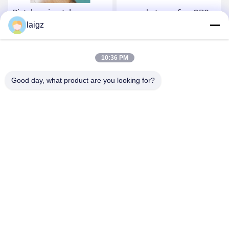
Pistol penjerat drone
perangkat spoofing GPS
portabel dengan fungsi
laigz
drone ransel dengan jarak
deteksi drone
pertahanan 3km
Dapatkan Harga Terbaik
Dapatkan Harga Terbaik
10:36 PM
Good day, what product are you looking for?
ZHEJIANG ZHONGDENG ELECTRONICS TECHNOLOGY
CO,LTD
laigz@zjzdkj.com.cn
+86-573-83280296
1539, Jalan Chengnan, Jiaxing, Zhejiang, Cina