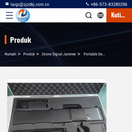
laigz@zjzdkj.com.cn
+86-573-83280296
Kutipan
Produk
>
>
>
Rumah
Produk
Drone Signal Jammer
Portable Detection And Jamming Gun With Direction Find And Drone Player Locating Functions