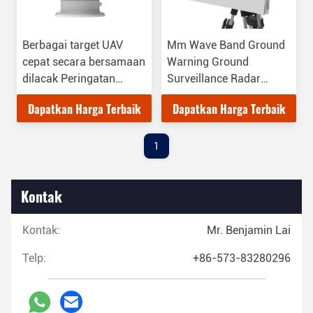
Berbagai target UAV
Mm Wave Band Ground
cepat secara bersamaan
Warning Ground
dilacak Peringatan
Surveillance Radar
ketinggian rendah Radar
Dengan Sistem MIMO
Dapatkan Harga Terbaik
Dapatkan Harga Terbaik
jangkauan deteksi luas
50 meter rendah
1
Kontak
Kontak:
Mr. Benjamin Lai
Telp:
+86-573-83280296