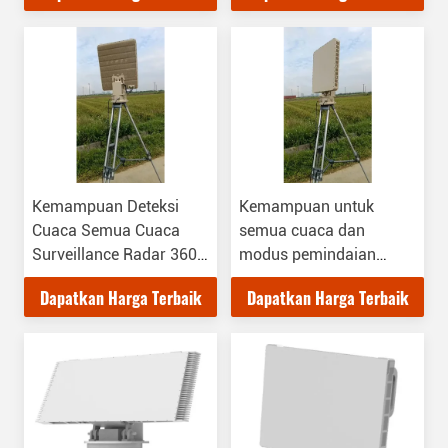
Sasaringan
Daya AC/DC
Kemampuan Deteksi
Kemampuan untuk
Cuaca Semua Cuaca
semua cuaca dan
Surveillance Radar 360
modus pemindaian
derajat Coverage dan
pulsa-Doppler untuk
Dapatkan Harga Terbaik
Dapatkan Harga Terbaik
Azimuth Electronic
jangkauan deteksi yang
Scanning Range 90°
panjang