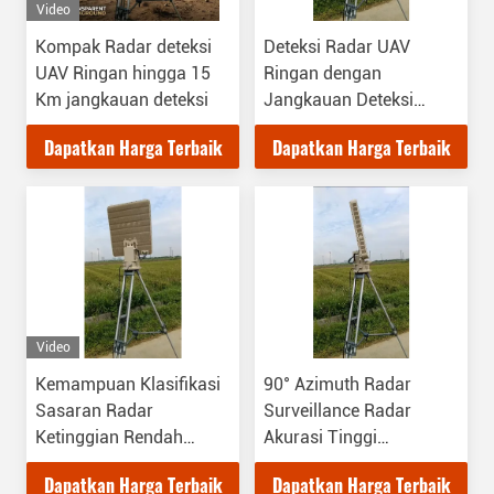
Video
Kompak Radar deteksi
Deteksi Radar UAV
UAV Ringan hingga 15
Ringan dengan
Km jangkauan deteksi
Jangkauan Deteksi
panjang dan jangkauan
Dapatkan Harga Terbaik
Dapatkan Harga Terbaik
gangguan
Video
Kemampuan Klasifikasi
90° Azimuth Radar
Sasaran Radar
Surveillance Radar
Ketinggian Rendah
Akurasi Tinggi
Keakuratan Tinggi
Klasifikasi Sasaran
Dapatkan Harga Terbaik
Dapatkan Harga Terbaik
dengan Pelacakan
Kemampuan Pasokan