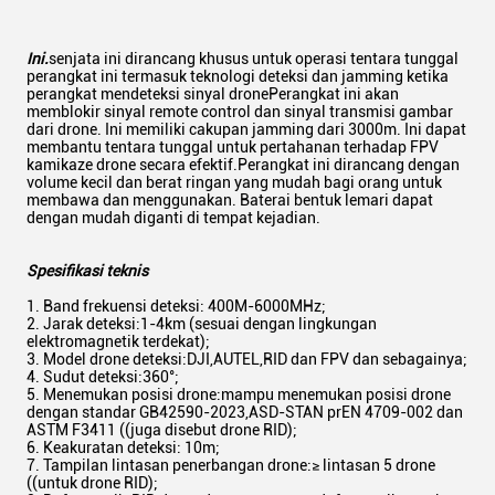
Ini.
senjata ini dirancang khusus untuk operasi tentara tunggal
perangkat ini termasuk teknologi deteksi dan jamming ketika
perangkat mendeteksi sinyal dronePerangkat ini akan
memblokir sinyal remote control dan sinyal transmisi gambar
dari drone. Ini memiliki cakupan jamming dari 3000m. Ini dapat
membantu tentara tunggal untuk pertahanan terhadap FPV
kamikaze drone secara efektif.Perangkat ini dirancang dengan
volume kecil dan berat ringan yang mudah bagi orang untuk
membawa dan menggunakan. Baterai bentuk lemari dapat
dengan mudah diganti di tempat kejadian.
Spesifikasi teknis
Band frekuensi deteksi: 400M-6000MHz;
Jarak deteksi:1-4km (sesuai dengan lingkungan
elektromagnetik terdekat);
Model drone deteksi:DJI,AUTEL,RID dan FPV dan sebagainya;
Sudut deteksi:360°;
Menemukan posisi drone:mampu menemukan posisi drone
dengan standar GB42590-2023,ASD-STAN prEN 4709-002 dan
ASTM F3411 ((juga disebut drone RID);
Keakuratan deteksi: 10m;
Tampilan lintasan penerbangan drone:≥ lintasan 5 drone
((untuk drone RID);