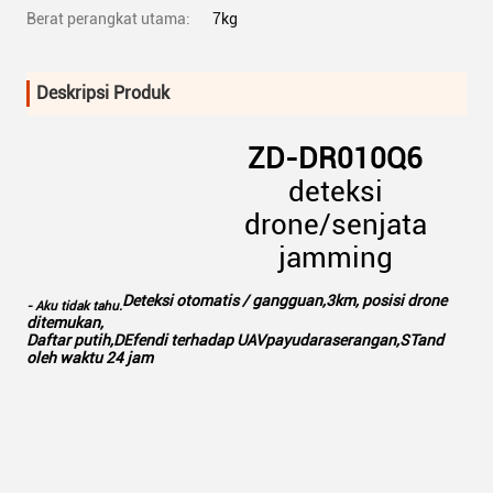
Berat perangkat utama:
7kg
Deskripsi Produk
ZD-D
R010
Q6
deteksi
drone/senjata
jamming
Deteksi otomatis / gangguan,
3km, posisi drone
- Aku tidak tahu.
ditemukan,
Daftar putih,D
Efendi terhadap UAV
payudara
serangan,
S
Tand
oleh waktu 24 jam