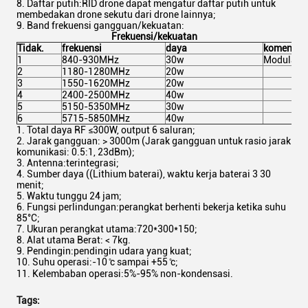
Daftar putih:RID drone dapat mengatur daftar putih untuk
membedakan drone sekutu dari drone lainnya;
Band frekuensi gangguan/kekuatan:
Frekuensi/kekuatan
Tidak.
frekuensi
daya
komentar
1
840-930MHz
30w
Modulasi 
2
1180-1280MHz
20w
3
1550-1620MHz
20w
4
2400-2500MHz
40w
5
5150-5350MHz
30w
6
5715-5850MHz
40w
Total daya RF ≤300W, output 6 saluran;
Jarak gangguan: > 3000m (Jarak gangguan untuk rasio jarak
komunikasi: 0.5:1, 23dBm);
Antenna:terintegrasi;
Sumber daya ((Lithium baterai), waktu kerja baterai 3 30
menit;
Waktu tunggu 24 jam;
Fungsi perlindungan:perangkat berhenti bekerja ketika suhu
85°C;
Ukuran perangkat utama:720*300*150;
Alat utama Berat: < 7kg.
Pendingin:pendingin udara yang kuat;
Suhu operasi:-10 ̊c sampai +55 ̊c;
Kelembaban operasi:5%-95% non-kondensasi.
Tags: