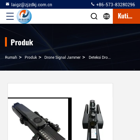
laigz@zjzdkj.com.cn
+86-573-83280296
Kutipan
Produk
>
>
>
Rumah
Produk
Drone Signal Jammer
Deteksi Drone / Jamming Gun ---- Deteksi Otomatis / Jamming, 3km, Menemukan Posisi Drone, Daftar Putih, Membela Terhadap Serangan Boob UAV, Menunggu Waktu 24 Jam