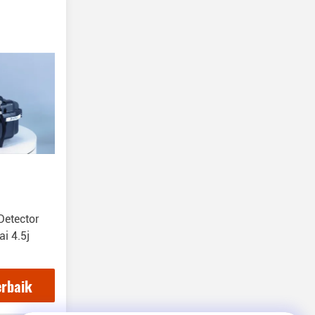
Detector
i 4.5j
erbaik