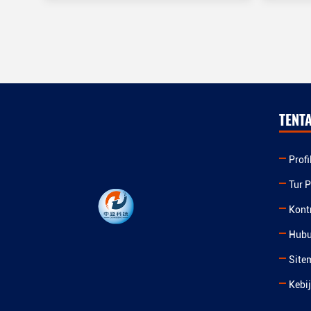
TENT
Prof
Tur P
Kont
Hubu
Site
Kebi