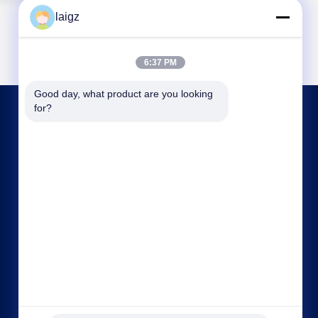
laigz
6:37 PM
Good day, what product are you looking 
for?
HUBUNGI KAMI
laigz@zjzdkj.com.cn
+86-573-83280296
1539, Jalan Chengnan, Jiaxing, Zhejiang, Cina