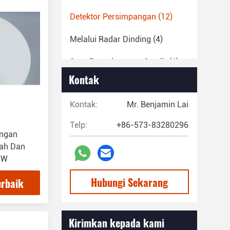
Detektor Persimpangan
(12)
Melalui Radar Dinding
(4)
Suar Penyelamatan Satelit
(4)
Kontak
Radar Pengawasan
(8)
Kontak:
Mr. Benjamin Lai
Beberapa Drone
(5)
Telp:
+86-573-83280296
engan
dah Dan
4W
Hubungi Sekarang
erbaik
Kirimkan kepada kami