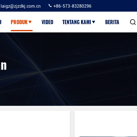
laigz@zjzdkj.com.cn
+86-573-83280296
H
PRODUK
VIDEO
TENTANG KAMI
BERITA
an