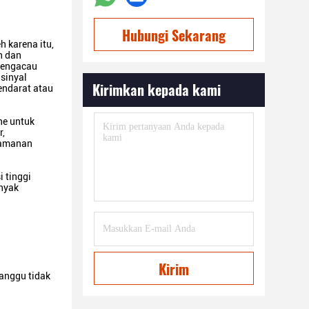
Hubungi Sekarang
h karena itu,
h dan
 pengacau
sinyal
Kirimkan kepada kami
mendarat atau
ne untuk
r,
eamanan
 tinggi
anyak
Kirim
ganggu tidak