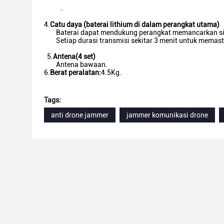
4.
Catu daya (baterai lithium di dalam perangkat utama)
Baterai dapat mendukung perangkat memancarkan sin
Setiap durasi transmisi sekitar 3 menit untuk memas
5.
Antena
(
4 set
)
Antena bawaan.
6.
Berat peralatan
:
4.5Kg.
Tags:
anti drone jammer
jammer komunikasi drone