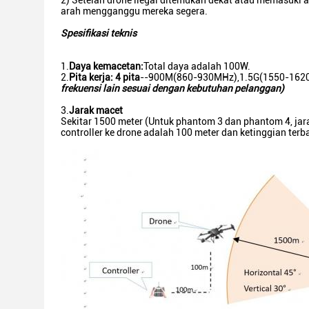
2) Setelah drone ilegal ditemukan dekat atau memasuki
arah mengganggu mereka segera.
Spesifikasi teknis
1.
Daya kemacetan:
Total daya adalah 100W.
2.
Pita kerja: 4 pita
--900M(860-930MHz),1.5G(1550-1620
frekuensi lain sesuai dengan kebutuhan pelanggan
)
3.
Jarak macet
Sekitar 1500 meter (Untuk phantom 3 dan phantom 4, jara
controller ke drone adalah 100 meter dan ketinggian ter