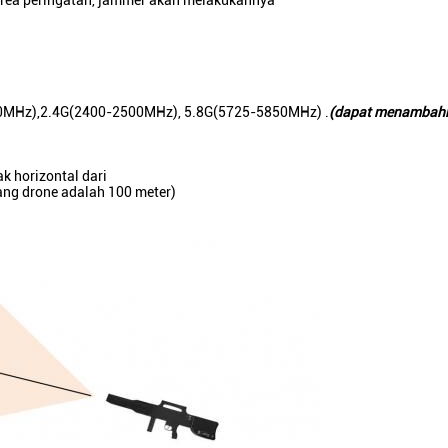
 area peringatan, jammer akan melakukannya
MHz),2.4G(2400-2500MHz), 5.8G(5725-5850MHz) .
(
dapat menambahk
k horizontal dari
bang drone adalah 100 meter)