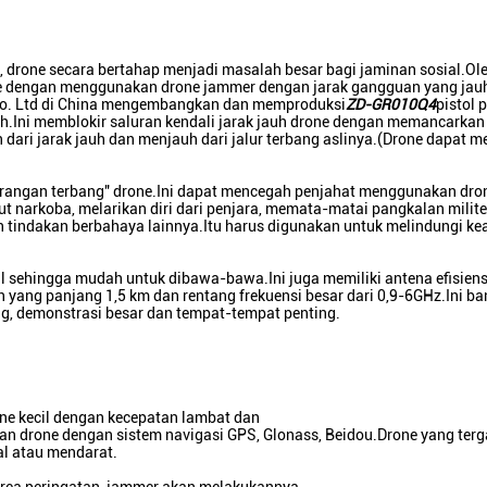
i, drone secara bertahap menjadi masalah besar bagi jaminan sosial.Ole
rone dengan menggunakan drone jammer dengan jarak gangguan yang jau
y Co. Ltd di China mengembangkan dan memproduksi
ZD-GR010Q4
pistol
h.Ini memblokir saluran kendali jarak jauh drone dengan memancarkan 
n dari jarak jauh dan menjauh dari jalur terbang aslinya.(Drone dapat 
rangan terbang" drone.Ini dapat mencegah penjahat menggunakan dro
t narkoba, melarikan diri dari penjara, memata-matai pangkalan milite
 tindakan berbahaya lainnya.Itu harus digunakan untuk melindungi k
l sehingga mudah untuk dibawa-bawa.Ini juga memiliki antena efisiensi
 yang panjang 1,5 km dan rentang frekuensi besar dari 0,9-6GHz.Ini b
g, demonstrasi besar dan tempat-tempat penting.
rone kecil dengan kecepatan lambat dan
 dan drone dengan sistem navigasi GPS, Glonass, Beidou.Drone yang ter
wal atau mendarat.