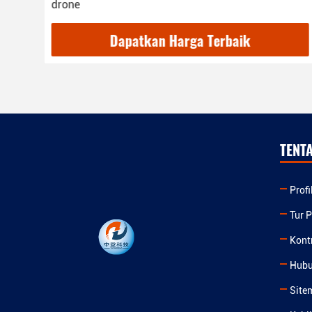
drone
Dapatkan Harga Terbaik
TENT
Prof
Tur P
Kont
Hubu
Site