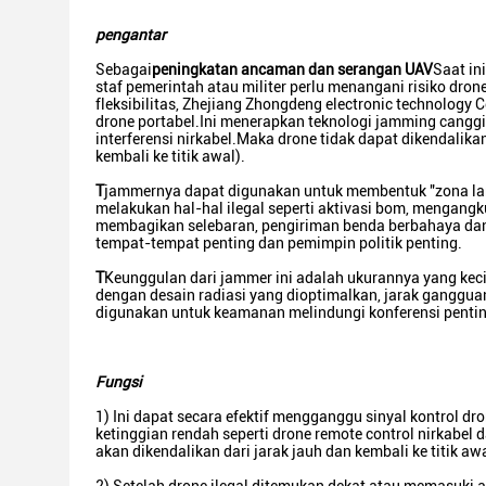
pengantar
Sebagai
peningkatan ancaman dan serangan UAV
Saat in
staf pemerintah atau militer perlu menangani risiko d
fleksibilitas, Zhejiang Zhongdeng electronic technolog
drone portabel.Ini menerapkan teknologi jamming canggi
interferensi nirkabel.Maka drone tidak dapat dikendalika
kembali ke titik awal).
T
jammernya dapat digunakan untuk membentuk "zona la
melakukan hal-hal ilegal seperti aktivasi bom, mengangku
membagikan selebaran, pengiriman benda berbahaya dan
tempat-tempat penting dan pemimpin politik penting.
T
Keunggulan dari jammer ini adalah ukurannya yang keci
dengan desain radiasi yang dioptimalkan, jarak gangguan
digunakan untuk keamanan melindungi konferensi pentin
Fungsi
1) Ini dapat secara efektif mengganggu sinyal kontrol d
ketinggian rendah seperti drone remote control nirkabel
akan dikendalikan dari jarak jauh dan kembali ke titik a