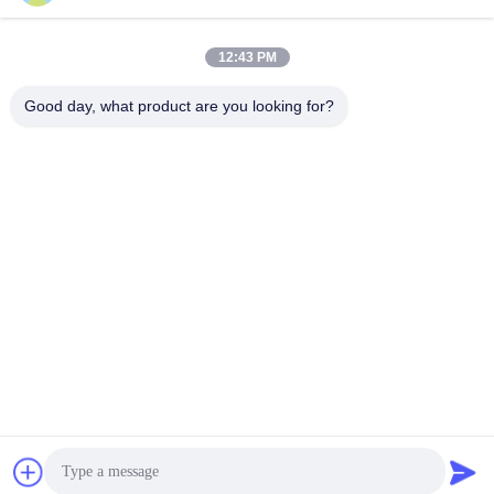
12:43 PM
Good day, what product are you looking for?
ZHEJIANG ZHONGDENG ELECTRONICS TECHNOLOGY
CO,LTD
laigz@zjzdkj.com.cn
+86-573-83280296
1539, Jalan Chengnan, Jiaxing, Zhejiang, Cina
Cina Kualitas Baik Jammer Sinyal Militer Pemasok. Hak cipta © 2019-2026
Zhejiang Zhongdeng Electronics Technology CO,LTD Semua hak dilindungi.