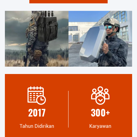
2017
300
+
Tahun Didirikan
Karyawan