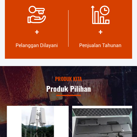
Kualitas Tinggi
Pengembangan
Segel kepercayaan,
Tim desain profesional
pemeriksaan kredit, RoSH
internal dan bengkel mesin
+
+
dan penilaian kemampuan
canggih.Kami dapat bekerja
pemasok. Perusahaan
sama untuk mengembangkan
memiliki sistem kontrol
produk yang Anda butuhkan.
Pelanggan Dilayani
Penjualan Tahunan
kualitas yang ketat dan
laboratorium pengujian
profesional.
PRODUK KITA
Produk Pilihan