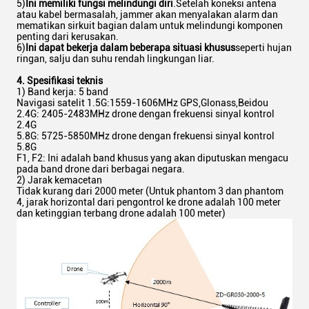
5)
Ini memiliki fungsi melindungi diri
.Setelah koneksi antena
atau kabel bermasalah, jammer akan menyalakan alarm dan
mematikan sirkuit bagian dalam untuk melindungi komponen
penting dari kerusakan.
6)
Ini dapat bekerja dalam beberapa situasi khusus
seperti hujan
ringan, salju dan suhu rendah lingkungan liar.
4. Spesifikasi teknis
1) Band kerja: 5 band
Navigasi satelit 1.5G:1559-1606MHz GPS,Glonass,Beidou
2.4G: 2405-2483MHz drone dengan frekuensi sinyal kontrol
2.4G
5.8G: 5725-5850MHz drone dengan frekuensi sinyal kontrol
5.8G
F1, F2: Ini adalah band khusus yang akan diputuskan mengacu
pada band drone dari berbagai negara.
2) Jarak kemacetan
Tidak kurang dari 2000 meter (Untuk phantom 3 dan phantom
4, jarak horizontal dari pengontrol ke drone adalah 100 meter
dan ketinggian terbang drone adalah 100 meter)