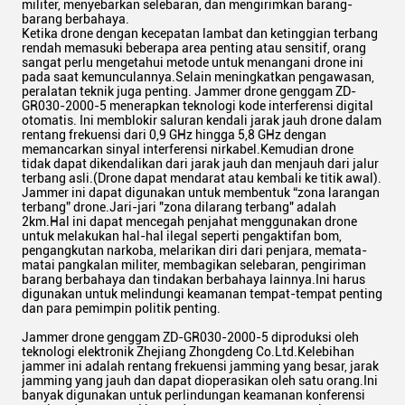
militer, menyebarkan selebaran, dan mengirimkan barang-
barang berbahaya.
Ketika drone dengan kecepatan lambat dan ketinggian terbang
rendah memasuki beberapa area penting atau sensitif, orang
sangat perlu mengetahui metode untuk menangani drone ini
pada saat kemunculannya.Selain meningkatkan pengawasan,
peralatan teknik juga penting. Jammer drone genggam ZD-
GR030-2000-5 menerapkan teknologi kode interferensi digital
otomatis. Ini memblokir saluran kendali jarak jauh drone dalam
rentang frekuensi dari 0,9 GHz hingga 5,8 GHz dengan
memancarkan sinyal interferensi nirkabel.Kemudian drone
tidak dapat dikendalikan dari jarak jauh dan menjauh dari jalur
terbang asli.(Drone dapat mendarat atau kembali ke titik awal).
Jammer ini dapat digunakan untuk membentuk “zona larangan
terbang” drone.Jari-jari "zona dilarang terbang" adalah
2km.Hal ini dapat mencegah penjahat menggunakan drone
untuk melakukan hal-hal ilegal seperti pengaktifan bom,
pengangkutan narkoba, melarikan diri dari penjara, memata-
matai pangkalan militer, membagikan selebaran, pengiriman
barang berbahaya dan tindakan berbahaya lainnya.Ini harus
digunakan untuk melindungi keamanan tempat-tempat penting
dan para pemimpin politik penting.
Jammer drone genggam ZD-GR030-2000-5 diproduksi oleh
teknologi elektronik Zhejiang Zhongdeng Co.Ltd.Kelebihan
jammer ini adalah rentang frekuensi jamming yang besar, jarak
jamming yang jauh dan dapat dioperasikan oleh satu orang.Ini
banyak digunakan untuk perlindungan keamanan konferensi