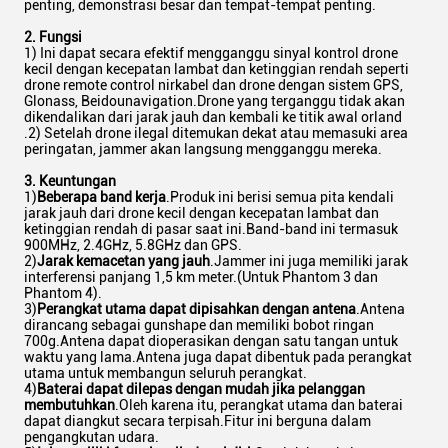
penting, demonstrasi besar dan tempat-tempat penting.
2. Fungsi
1) Ini dapat secara efektif mengganggu sinyal kontrol drone
kecil dengan kecepatan lambat dan ketinggian rendah seperti
drone remote control nirkabel dan drone dengan sistem GPS,
Glonass, Beidounavigation.Drone yang terganggu tidak akan
dikendalikan dari jarak jauh dan kembali ke titik awal orland
.2) Setelah drone ilegal ditemukan dekat atau memasuki area
peringatan, jammer akan langsung mengganggu mereka.
3. Keuntungan
1)
Beberapa band kerja
.Produk ini berisi semua pita kendali
jarak jauh dari drone kecil dengan kecepatan lambat dan
ketinggian rendah di pasar saat ini.Band-band ini termasuk
900MHz, 2.4GHz, 5.8GHz dan GPS.
2)
Jarak kemacetan yang jauh
.Jammer ini juga memiliki jarak
interferensi panjang 1,5 km meter.(Untuk Phantom 3 dan
Phantom 4).
3)
Perangkat utama dapat dipisahkan dengan antena
.Antena
dirancang sebagai gunshape dan memiliki bobot ringan
700g.Antena dapat dioperasikan dengan satu tangan untuk
waktu yang lama.Antena juga dapat dibentuk pada perangkat
utama untuk membangun seluruh perangkat.
4)
Baterai dapat dilepas dengan mudah jika pelanggan
membutuhkan
.Oleh karena itu, perangkat utama dan baterai
dapat diangkut secara terpisah.Fitur ini berguna dalam
pengangkutan udara.