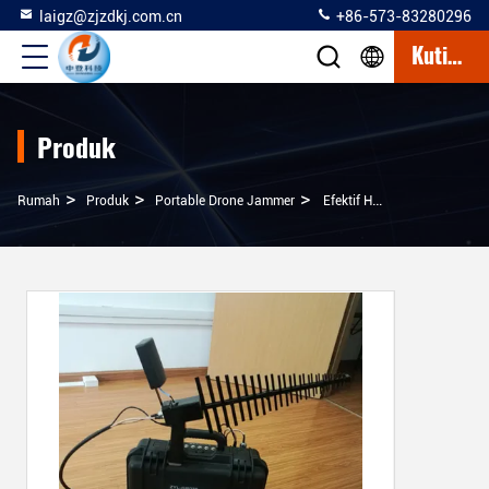
laigz@zjzdkj.com.cn
+86-573-83280296
Kutipan
Produk
>
>
>
Rumah
Produk
Portable Drone Jammer
Efektif Handheld Drone Jammer 2 Km Jamming Radius Untuk Anti Terorisme