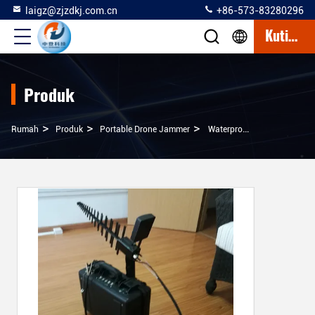
laigz@zjzdkj.com.cn
+86-573-83280296
Kutipan
Produk
>
>
>
Rumah
Produk
Portable Drone Jammer
Waterproof Directional Drone Jammer 41X32X17cm Dengan Beberapa Band Kerja