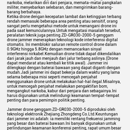
narkoba, melarikan diri dari penjara, memata-matai pangkalan
militer, menyebarkan selebaran, dan mengirimkan barang-
barang berbahaya.
Ketika drone dengan kecepatan lambat dan ketinggian terbang
rendah memasuki beberapa area penting atau sensitif, orang
sangat perlu mengetahui metode untuk menangani drone ini
pada saat kemunculannya.Untuk mengatasi masalah tersebut,
peralatan teknik juga penting.ZD-GR030-2000-5 genggam
drone jammer menerapkan teknologi kode interferensi digital
otomatis. Ini memblokir saluran remote control drone dalam
0.9GHz hingga 5.8GHz dengan memancarkan sinyal
interferensi nirkabel.Kemudian drone tidak dapat dikendalikan
dari jarak jauh dan menjauh dari jalur terbang aslinya.(Drone
dapat mendarat atau kembali ke titik awal). Jammer ini
dilengkapi dengan baterai bawaan yang dapat diganti dengan
mudah.Jadi jammer ini dapat bekerja dalam waktu yang lama
selama beberapa misi seperti mencegah penjahat
menggunakan drone untuk melakukan hal-hal ilegal.Misalnya,
untuk mencegah penjahat melakukan pengaktifan bom,
mengangkut narkoba, kabur dari penjara dan sebagainya.Ini
harus digunakan untuk melindungi keamanan tempat-tempat
penting dan para pemimpin politik penting.
Jammer drone genggam ZD-GR030-2000-5 diproduksi oleh
teknologi elektronik Zhejiang Zhongdeng Co.Ltd.Keuntungan
dari jammer ini adalah: ia memiliki rentang frekuensi jamming
yang besar dan baterai bawaan.Ini banyak digunakan untuk
perlindungan keamanan konferensi penting, rapat umum besar