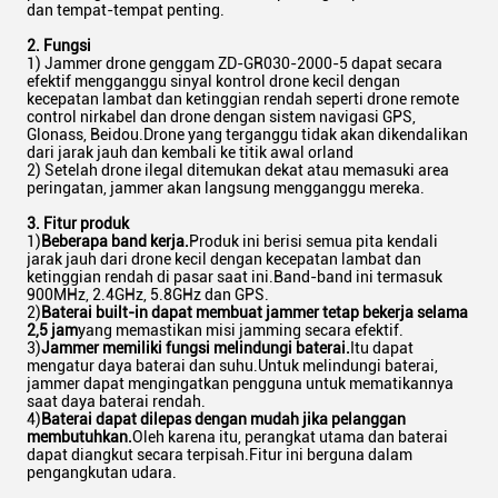
dan tempat-tempat penting.
2. Fungsi
1) Jammer drone genggam ZD-GR030-2000-5 dapat secara
efektif mengganggu sinyal kontrol drone kecil dengan
kecepatan lambat dan ketinggian rendah seperti drone remote
control nirkabel dan drone dengan sistem navigasi GPS,
Glonass, Beidou.Drone yang terganggu tidak akan dikendalikan
dari jarak jauh dan kembali ke titik awal orland
2) Setelah drone ilegal ditemukan dekat atau memasuki area
peringatan, jammer akan langsung mengganggu mereka.
3. Fitur produk
1)
Beberapa band kerja.
Produk ini berisi semua pita kendali
jarak jauh dari drone kecil dengan kecepatan lambat dan
ketinggian rendah di pasar saat ini.Band-band ini termasuk
900MHz, 2.4GHz, 5.8GHz dan GPS.
2)
Baterai built-in dapat membuat jammer tetap bekerja selama
2,5 jam
yang memastikan misi jamming secara efektif.
3)
Jammer memiliki fungsi melindungi baterai.
Itu dapat
mengatur daya baterai dan suhu.Untuk melindungi baterai,
jammer dapat mengingatkan pengguna untuk mematikannya
saat daya baterai rendah.
4)
Baterai dapat dilepas dengan mudah jika pelanggan
membutuhkan.
Oleh karena itu, perangkat utama dan baterai
dapat diangkut secara terpisah.Fitur ini berguna dalam
pengangkutan udara.