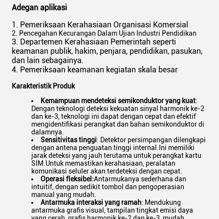
Adegan aplikasi
1. Pemeriksaan Kerahasiaan Organisasi Komersial
2. Pencegahan Kecurangan Dalam Ujian Industri Pendidikan
3. Departemen Kerahasiaan Pemerintah seperti
keamanan publik, hakim, penjara, pendidikan, pasukan,
dan lain sebagainya.
4. Pemeriksaan keamanan kegiatan skala besar
Karakteristik Produk
Kemampuan mendeteksi semikonduktor yang kuat
:
Dengan teknologi deteksi kekuatan sinyal harmonik ke-2
dan ke-3, teknologi ini dapat dengan cepat dan efektif
mengidentifikasi perangkat dan bahan semikonduktor di
dalamnya.
Sensitivitas tinggi
: Detektor persimpangan dilengkapi
dengan antena penguatan tinggi internal.Ini memiliki
jarak deteksi yang jauh terutama untuk perangkat kartu
SIM.Untuk memastikan kerahasiaan, peralatan
komunikasi seluler akan terdeteksi dengan cepat.
Operasi fleksibel:
Antarmukanya sederhana dan
intuitif, dengan sedikit tombol dan pengoperasian
manual yang mudah.
Antarmuka interaksi yang ramah
: Mendukung
antarmuka grafis visual, tampilan tingkat emisi daya
yang cerah, grafis harmonik ke-2 dan ke-3, mudah