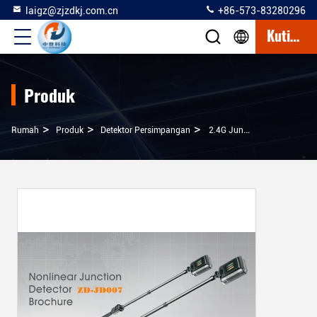
laigz@zjzdkj.com.cn
+86-573-83280296
Kutipan
Produk
>
>
>
Rumah
Produk
Detektor Persimpangan
2.4G Junction Detector Dengan 30dbm Menerima Rentang Disesuaikan Dinamis