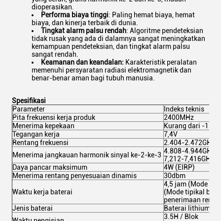
dioperasikan.
Performa biaya tinggi
: Paling hemat biaya, hemat
biaya, dan kinerja terbaik di dunia.
Tingkat alarm palsu rendah
: Algoritme pendeteksian
tidak rusak yang ada di dalamnya sangat meningkatkan
kemampuan pendeteksian, dan tingkat alarm palsu
sangat rendah.
Keamanan dan keandalan:
Karakteristik peralatan
memenuhi persyaratan radiasi elektromagnetik dan
benar-benar aman bagi tubuh manusia.
Spesifikasi
Parameter
Indeks teknis
Pita frekuensi kerja produk
2400MHz
Menerima kepekaan
Kurang dari -135
Tegangan kerja
7,4V
Rentang frekuensi
2.404-2.472GHz
4.808-4.944GHz
Menerima jangkauan harmonik sinyal ke-2-ke-3
7,212-7,416GHz
Daya pancar maksimum
4W (EIRP)
Menerima rentang penyesuaian dinamis
30dbm
4,5 jam (Mode um
Waktu kerja baterai
(Mode tipikal ber
penerimaan rendah
Jenis baterai
Baterai lithium
3.5H / Blok
Waktu pengisian