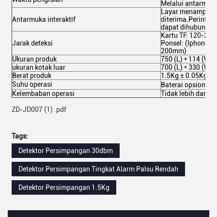
Melalui antarmuka
Layar menampilkan
Antarmuka interaktif
diterima.Perintah
dapat dihubungka
Kartu TF: 120-20
Jarak deteksi
Ponsel: (Iphone7
200mm)
Ukuran produk
750 (L) * 114 (W)
ukuran kotak luar
700 (L) * 330 (W)
Berat produk
1.5Kg ± 0.05Kg
Suhu operasi
Baterai opsional:
Kelembaban operasi
Tidak lebih dari 9
ZD-JD007 (1) .pdf
Tags:
Detektor Persimpangan 30dbm
Detektor Persimpangan Tingkat Alarm Palsu Rendah
Detektor Persimpangan 1.5Kg