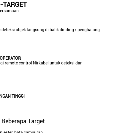
I-TARGET
 bersamaan
eteksi objek langsung di balik dinding / penghalang
 OPERATOR
i remote control Nirkabel untuk deteksi dan
NGAN TINGGI
 Beberapa Target
g
 plester, bata campuran,