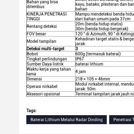
Bahan yang bisa
kayu, batako, plesteran dan b
ditembus
bahan
KINERJA PENETRASI
Mampu mendeteksi benda hidup
TINGGI
dari bahan umum pada 37cm
20m (benda hidup statis)
Rentang deteksi
30m (benda hidup bergerak)
FOV besar
120 ° di Azimuth, 90 ° di Keting
Kehadiran target statis & berg
Model tampilan
jarak
Deteksi multi-target
3
Bobot
600g (termasuk baterai)
Tingkat perlindungan
IP67
Sumber Daya listrik
baterai lithium
Waktu kerja yang tahan
4 jam
lama
Dimensi
218 × 105 × 46mm
Modul nirkabel internal, mendu
Operasi nirkabel
jarak: 50m
Aksesori opsional
Terminal tampilan jarak jauh ni
Tags:
Baterai Lithium Melalui Radar Dinding
Penetrasi 