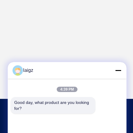
laigz
4:39 PM
Good day, what product are you looking 
for?
HUBUNGI KAMI
laigz@zjzdkj.com.cn