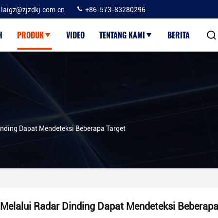
laigz@zjzdkj.com.cn
+86-573-83280296
H
PRODUK
VIDEO
TENTANG KAMI
BERITA
inding Dapat Mendeteksi Beberapa Target
Melalui Radar Dinding Dapat Mendeteksi Beberapa