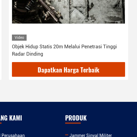
Video
Objek Hidup Statis 20m Melalui Penetrasi Tinggi
Radar Dinding
Dapatkan Harga Terbaik
ANG KAMI
PRODUK
il Perusahaan
Jammer Sinyal Militer