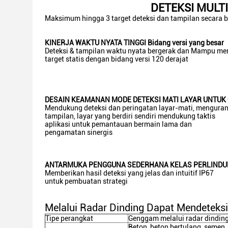
DETEKSI MULT
Maksimum hingga 3 target deteksi dan tampilan secara
KINERJA WAKTU NYATA TINGGI Bidang versi yang besar
Deteksi & tampilan waktu nyata bergerak dan Mampu mend
target statis dengan bidang versi 120 derajat
DESAIN KEAMANAN MODE DETEKSI MATI LAYAR UNTUK
Mendukung deteksi dan peringatan layar-mati, mengurang
tampilan, layar yang berdiri sendiri mendukung taktis
aplikasi untuk pemantauan bermain lama dan
pengamatan sinergis
ANTARMUKA PENGGUNA SEDERHANA KELAS PERLINDU
Memberikan hasil deteksi yang jelas dan intuitif IP67
untuk pembuatan strategi
Melalui Radar Dinding Dapat Mendeteksi
Tipe perangkat
Genggam melalui radar dindin
Beton, beton bertulang, semen,