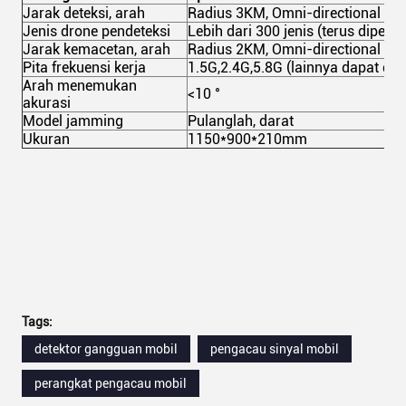
Jarak deteksi, arah
Radius 3KM, Omni-directional
Jenis drone pendeteksi
Lebih dari 300 jenis (terus diperba
Jarak kemacetan, arah
Radius 2KM, Omni-directional
Pita frekuensi kerja
1.5G,2.4G,5.8G (lainnya dapat di
Arah menemukan
<10 °
akurasi
Model jamming
Pulanglah, darat
Ukuran
1150*900*210mm
Tags:
detektor gangguan mobil
pengacau sinyal mobil
perangkat pengacau mobil