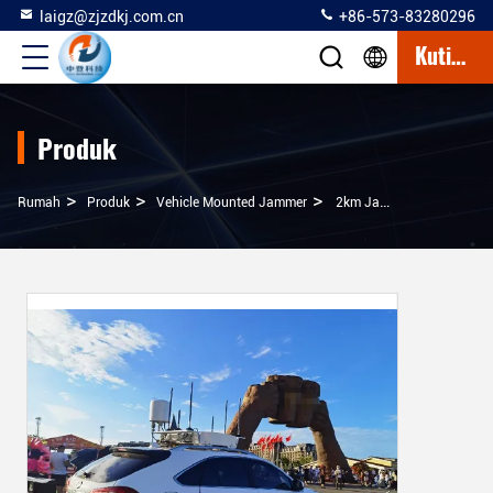
laigz@zjzdkj.com.cn
+86-573-83280296
Kutipan
Produk
>
>
>
Rumah
Produk
Vehicle Mounted Jammer
2km Jarak Jamming Sistem Anti UAV Omnidirectional