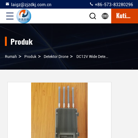
laigz@zjzdkj.com.cn
+86-573-83280296
Kutipan
Produk
>
>
>
Rumah
Produk
Detektor Drone
DC12V Wide Detection Bands 5.8GHz Backpack Drone Detector