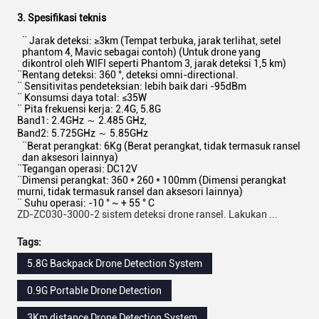
3. Spesifikasi teknis
¨ Jarak deteksi: ≥3km (Tempat terbuka, jarak terlihat, setel
phantom 4, Mavic sebagai contoh) (Untuk drone yang
dikontrol oleh WIFI seperti Phantom 3, jarak deteksi 1,5 km)
¨Rentang deteksi: 360 °, deteksi omni-directional.
¨ Sensitivitas pendeteksian: lebih baik dari -95dBm
¨ Konsumsi daya total: ≤35W
¨ Pita frekuensi kerja: 2.4G, 5.8G
Band1: 2.4GHz ～ 2.485 GHz,
Band2: 5.725GHz ～ 5.85GHz
¨Berat perangkat: 6Kg (Berat perangkat, tidak termasuk ransel
dan aksesori lainnya)
¨Tegangan operasi: DC12V
¨Dimensi perangkat: 360 * 260 * 100mm (Dimensi perangkat
murni, tidak termasuk ransel dan aksesori lainnya)
¨ Suhu operasi: -10 ° ~ + 55 ° C
ZD-ZC030-3000-2 sistem deteksi drone ransel. Lakukan ...
Tags:
5.8G Backpack Drone Detection System
0.9G Portable Drone Detection
3Km distance Drone Detection System