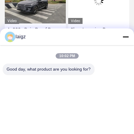
Video
Video
Ac220v Rain Proof Drone
2km Jamming Range
Detector Ukuran Kecil
laigz
Perangkat Detektor Anti
Drone Daya Ac
Dapatkan Harga Terbaik
Dapatkan Harga Terbaik
10:02 PM
Good day, what product are you looking for?
ZHEJIANG ZHONGDENG ELECTRONICS TECHNOLOGY
CO,LTD
laigz@zjzdkj.com.cn