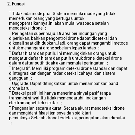
2. Fungsi
¨ Tidak ada mode pria: Sistem memiliki mode yang tidak
memerlukan orang yang bertugas untuk
mengoperasikannya.Ini akan mulai waspada setelah
mendeteksi drone ；
¨ Peringatan super maju: Di area perlindungan yang
diperlukan, bahkan pengontrol drone dapat dideteksi dan
dikenali saat dihidupkan.Jadi, orang dapat mengambil metode
untuk menangani drone sebelum lepas landas ；
¨ Daftar hitam dan putih: Ini memungkinkan orang untuk
mengatur daftar hitam dan putih untuk drone, deteksi drone
dalam daftar putih tidak akan memulai peringatan ；
¨ Integratif: Memiliki program deteksi drone standar dan dapat
diintegrasikan dengan radar, deteksi cahaya, dan sistem
gangguan ；
¨ Upgrade: Dapat ditingkatkan untuk menambahkan band
drone baru.
¨ Deteksi pasif: Ini hanya menerima sinyal pasif tanpa
transmisi sinyal.Itu tidak memengaruhi lingkungan
elektromagnetik di sekitar ；
¨ Pengenalan secara akurat: Secara akurat mendeteksi drone
dan mengidentifikasi jenisnya dan sidik jari
pemiliknya.Setelah drone terdeteksi, peringatan akan dimulai
；