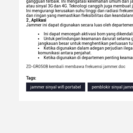
gangguan terbaik. Ini mengatasi kelemahan umum dari ja
atau sinyal 3G dan 4G. Teknologi canggih juga membua
Ini mengurangi kerusakan suhu tinggi dan radiasi freku
dan ringan yang memastikan fleksibilitas dan keandalan
2
,
Aplikasi
Jammer ini dapat digunakan secara luas oleh departemen
Ini dapat mencegah aktivasi bom yang dikendali
Untuk perlindungan keamanan darurat selama g
jangkauan besar untuk menghentikan perluasan tu
Ketika digunakan dalam adegan perjudian ilega
komunikasi antara penjahat.
Ketika digunakan di departemen penting keamana
ZD-GR050B kembali membawa frekuensi jammer.doc
Tags:
jammer sinyal wifi portabel
pemblokir sinyal jam