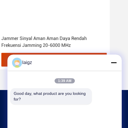
Jammer Sinyal Aman Aman Daya Rendah
Kem
Frekuensi Jamming 20-6000 MHz
Per
Jam
Dapatkan Harga Terbaik
laigz
1:39 AM
Good day, what product are you looking 
for?
HUBUNGI KAMI
laigz@zjzdkj.com.cn