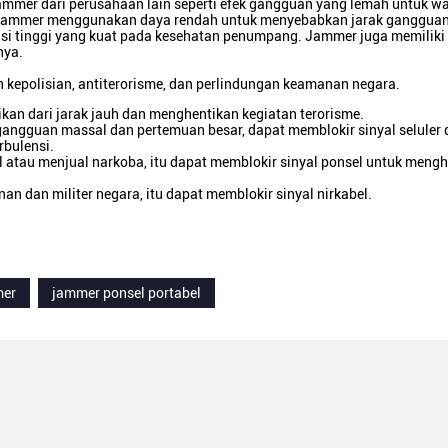
mmer dari perusahaan lain seperti efek gangguan yang lemah untuk wal
t jammer menggunakan daya rendah untuk menyebabkan jarak gangguan
ensi tinggi yang kuat pada kesehatan penumpang. Jammer juga memiliki 
nya.
 kepolisian, antiterorisme, dan perlindungan keamanan negara.
kan dari jarak jauh dan menghentikan kegiatan terorisme.
angguan massal dan pertemuan besar, dapat memblokir sinyal seluler
rbulensi.
l atau menjual narkoba, itu dapat memblokir sinyal ponsel untuk meng
n dan militer negara, itu dapat memblokir sinyal nirkabel.
mer
jammer ponsel portabel