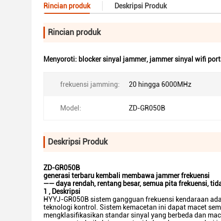
Rincian produk
Deskripsi Produk
Rincian produk
Menyoroti:
blocker sinyal jammer
,
jammer sinyal wifi por
frekuensi jamming:
20 hingga 6000MHz
Model:
ZD-GR050B
Deskripsi Produk
ZD-GR050B
generasi terbaru kembali membawa jammer frekuensi
—— daya rendah, rentang besar, semua pita frekuensi, ti
1
,
Deskripsi
HYYJ-GR050B sistem gangguan frekuensi kendaraan adal
teknologi kontrol. Sistem kemacetan ini dapat macet sem
mengklasifikasikan standar sinyal yang berbeda dan m