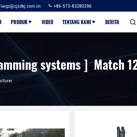
laigz@zjzdkj.com.cn
+86-573-83280296
H
PRODUK
VIDEO
TENTANG KAMI
BERITA
jamming systems ] Match 1
cturer