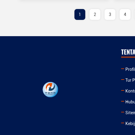
1
2
3
4
TENT
Prof
Tur P
Kont
Hubu
Site
Kebi