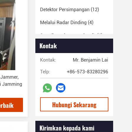
Detektor Persimpangan
(12)
Melalui Radar Dinding
(4)
Suar Penyelamatan Satelit
(4)
Kontak
Radar Pengawasan
(8)
Kontak:
Mr. Benjamin Lai
Beberapa Drone
(5)
Telp:
+86-573-83280296
l Jammer,
si Jamming
Hubungi Sekarang
erbaik
Kirimkan kepada kami