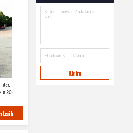
Kirim
iter,
kie 20-
erbaik