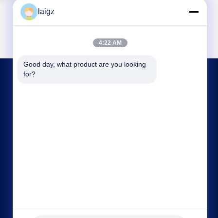
laigz
4:22 AM
Good day, what product are you looking 
for?
HUBUNGI KAMI
laigz@zjzdkj.com.cn
+86-573-83280296
1539, Jalan Chengnan, Jiaxing, Zhejiang, Cina