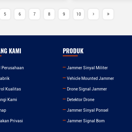
5
6
7
8
9
10
ANG KAMI
PRODUK
il Perusahaan
Jammer Sinyal Militer
abrik
Vehicle Mounted Jammer
rol Kualitas
Drone Signal Jammer
ngi Kami
Detektor Drone
map
Jammer Sinyal Ponsel
jakan Privasi
Jammer Signal Bom