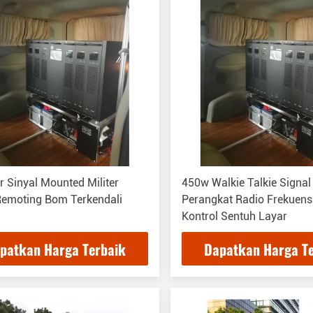
 Sinyal Mounted Militer
450w Walkie Talkie Signa
Remoting Bom Terkendali
Perangkat Radio Frekuen
Kontrol Sentuh Layar
patkan Harga Terbaik
Dapatkan Harga T