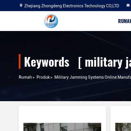
Zhejiang Zhongdeng Electronics Technology CO,LTD
RUMA
Keywords [ military 
Rumah
>
Produk
>
Military Jamming Systems Online Manufa